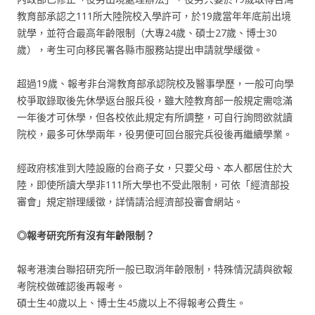
教育部承認之111所大陸院校入學許可，於19歲當年年底前出境
就學，並符合最高年齡限制（大專24歲、碩士27歲、博士30
歲），考生可向移民署各縣市服務站提出申請就學緩徵。
超過19歲、報考非台灣教育部承認院校及醫事學歷，一般可向學
校爭取錄取後先休學返台服兵役，雖大陸教育部一般規定需唸滿
一年後才可休學，但各校依此規定有所調整，可自行詢問欲就讀
院校，最多可休學兩年，役男便可回台服完兵役後再繼續學業。
經政府核准到大陸設廠的台商子女，只要父母、本人都居住於大
陸，即使所讀大學非111所大學也不受此限制，可依「經濟部投
審會」規定辦理緩徵，詳情請洽經濟部投審會網站。
◎報考研究所有沒有年齡限制？
報考港澳台聯招研究所一般已取消年齡限制，特殊情況請與欲報
考院校做確認後再報考。
碩士生40歲以上、博士生45歲以上不得報考公費生。