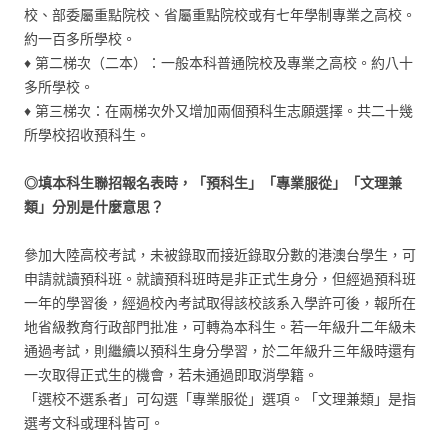
校、部委屬重點院校、省屬重點院校或有七年學制專業之高校。
約一百多所學校。
♦ 第二梯次（二本）：一般本科普通院校及專業之高校。約八十
多所學校。
♦ 第三梯次：在兩梯次外又增加兩個預科生志願選擇。共二十幾
所學校招收預科生。
◎填本科生聯招報名表時，「預科生」
「專業服從」
「文理兼
類」分別是什麼意思？
參加大陸高校考試，未被錄取而接近錄取分數的港澳台學生，可
申請就讀預科班。就讀預科班時是非正式生身分，但經過預科班
一年的學習後，經過校內考試取得該校該系入學許可後，報所在
地省級教育行政部門批准，可轉為本科生。若一年級升二年級未
通過考試，則繼續以預科生身分學習，於二年級升三年級時還有
一次取得正式生的機會，若未通過即取消學籍。
「選校不選系者」可勾選「專業服從」選項。「文理兼類」是指
選考文科或理科皆可。