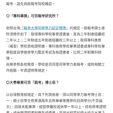
報考，請先與欲報考院校確認。
◎「專科畢業」可否報考研究所？
依照台灣
「報考大學同等學力認定標準
」的規定，欲報考碩士者
所須條件如下：取得專科學校畢業證書後，其為三年制者經離校
二年以上；二年制或五年制者經離校三年以上；取得專科進修
（補習）學校資格證明書、專科進修學校畢業證書或專科學校畢
業程度自學進修學力鑑定考試及格證書者，比照二年制專科辦
理。
尚需參照各校簡章，學校是否同意同等學力者報考，或附相關工
作經驗、年資證明等規定。
◎大學畢業可否「跳考」博士班？
以台灣教育部規定，具下列資格者，得以同等學力報考博士班：
一、碩士班學生修業滿兩年且修畢畢業應修科目與學分(不含論
文)，因故未能畢業，經退學離校或休學一年以上，持有修業證明
書，或休學證明書附歷年成績單，並提出相當於碩士論文水準之