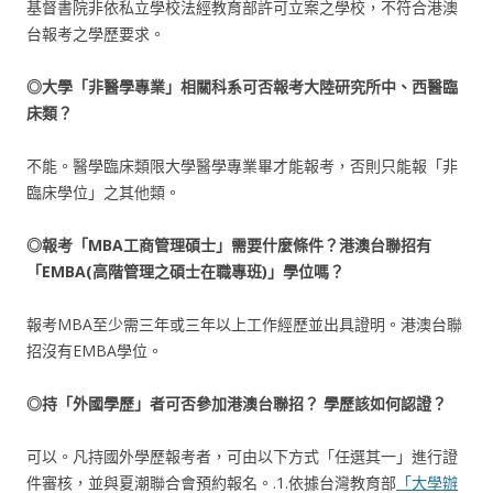
基督書院非依私立學校法經教育部許可立案之學校，不符合港澳
台報考之學歷要求。
◎大學「非醫學專業」相關科系可否報考大陸研究所中、西醫臨
床類？
不能。醫學臨床類限大學醫學專業畢才能報考，否則只能報「非
臨床學位」之其他類。
◎報考「MBA
工商管理碩士」需要什麼條件？港澳台聯招有
「EMBA(
高階管理之碩士在職專班)
」學位嗎？
報考MBA至少需三年或三年以上工作經歷並出具證明。港澳台聯
招沒有EMBA學位。
◎持「外國學歷」者可否參加港澳台聯招？
學歷該如何認證？
可以。凡持國外學歷報考者，可由以下方式「任選其一」進行證
件審核，並與夏潮聯合會預約報名。.1.依據台灣教育部
「大學辦