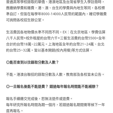
普通高等學校錄取的華僑、港澳地區及台灣省學生入學註冊時，
應繳納學費和雜費，港、澳、台生的學費與內地生等同，各校標
準自訂，但皆在每學年8000-14000人民幣的範圍內，確切學雜費
可詢問各校招生辦公室。
生活費因各地物價水準不同而不同，EX：在北京地區，學費估算
八千人民幣+校外租屋約台幣六千+三餐生活費約台幣5500=全年
合計約台幣18萬~22萬元。上海地區全年約台幣21~24萬、台北
約台幣25~32萬。皆以基本開銷(校內用餐)等方式估算。
◎能否查到以往錄取分數及人數？
不能。港澳台聯招的錄取分數及人數，教育部及各校皆未公告。
◎一旦報名後能不能退費？
錯過每年報名時間能不能補辦？
報名手續繳交完成後，恕無法退件或退費。
每年研究所報名時間為期一個月，若錯過報名期間需等候下一年
度再報名。