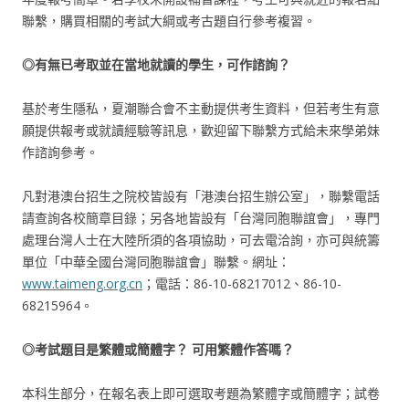
聯繫，購買相關的考試大綱或考古題自行參考複習。
◎有無已考取並在當地就讀的學生，可作諮詢？
基於考生隱私，夏潮聯合會不主動提供考生資料，但若考生有意
願提供報考或就讀經驗等訊息，歡迎留下聯繫方式給未來學弟妹
作諮詢參考。
凡對港澳台招生之院校皆設有「港澳台招生辦公室」，聯繫電話
請查詢各校簡章目錄；另各地皆設有「台灣同胞聯誼會」，專門
處理台灣人士在大陸所須的各項協助，可去電洽詢，亦可與統籌
單位「中華全國台灣同胞聯誼會」聯繫。網址：
www.taimeng.org.cn
；電話：86-10-68217012、86-10-
68215964。
◎考試題目是繁體或簡體字？
可用繁體作答嗎？
本科生部分，在報名表上即可選取考題為繁體字或簡體字；試卷