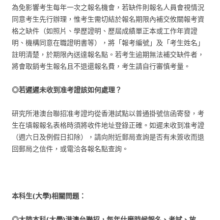
為免影響考生每年一次之報名機會，若缺件則報名人員會視情況
同意考生先行辦理，惟考生需切結於報名期限內補交攸關報考資
格之缺件（如照片、學歷證明、歷屆成績單正本或工作年資證
明、機構同意在職證明書等），將「報考編號」及「考生姓名」
註明清楚，於期限內送達報名點。若考生逾期無法補交缺件者，
將會取銷考生報名且不退還報名費，考生請自行審慎考量。
◎若遲遲未收到准考證該如何處理？
研究所港澳台聯招准考證均從香港試點以普通掛號信函寄發，考
生在填報報名表格時須將收件地址登錄正確。如遲未收到准考證
（週六日及例假日扣除），請向附近郵局查詢是否有未簽收而退
回郵局之信件，或電洽各報名點查詢。
本科生(
大學)
相關問題：
◎大陸本科(大學
)
港澳台聯招，每年什麼時候報名、考試、放