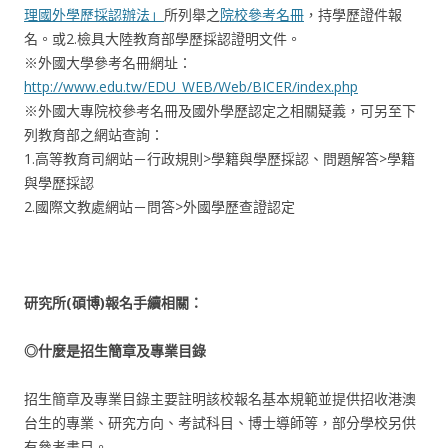
理國外學歷採認辦法」
所列舉之
院校參考名冊
，持學歷證件報
名。或2.檢具大陸教育部學歷採認證明文件。
※外國大學參考名冊網址：
http://www.edu.tw/EDU_WEB/Web/BICER/index.php
※外國大專院校參考名冊及國外學歷認定之相關疑義，可另至下
列教育部之網站查詢：
1.高等教育司網站－行政規則>學籍與學歷採認、問題解答>學籍
與學歷採認
2.國際文教處網站－問答>外國學歷查證認定
研究所(
碩博)
報名手續相關：
◎什麼是招生簡章及專業目錄
招生簡章及專業目錄主要註明該校報名基本規範並提供招收港澳
台生的專業、研究方向、考試科目、博士導師等，部分學校另供
有參考書目。