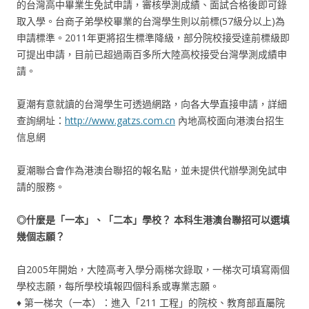
的台灣高中畢業生免試申請，審核學測成績、面試合格後即可錄
取入學。台商子弟學校畢業的台灣學生則以前標(57級分以上)為
申請標準。2011年更將招生標準降級，部分院校接受達前標級即
可提出申請，目前已超過兩百多所大陸高校接受台灣學測成績申
請。
夏潮有意就讀的台灣學生可透過網路，向各大學直接申請，詳細
查詢網址：
http://www.gatzs.com.cn
內地高校面向港澳台招生
信息網
夏潮聯合會作為港澳台聯招的報名點，並未提供代辦學測免試申
請的服務。
◎什麼是「一本」、「二本」學校？ 本科生
港澳台聯招可以選填
幾個志願？
自2005年開始，大陸高考入學分兩梯次錄取，一梯次可填寫兩個
學校志願，每所學校填報四個科系或專業志願。
♦ 第一梯次（一本）：進入「211 工程」的院校、教育部直屬院