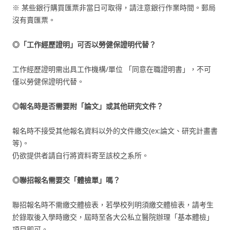
※ 某些銀行購買匯票非當日可取得，請注意銀行作業時間。郵局
沒有賣匯票。
◎「工作經歷證明」可否以勞健保證明代替？
工作經歷證明需出具工作機構/單位 「同意在職證明書」，不可
僅以勞健保證明代替。
◎報名時是否需要附「論文」或其他研究文件？
報名時不接受其他報名資料以外的文件繳交(ex:論文、研究計畫書
等)。
仍欲提供者請自行將資料寄至該校之系所。
◎聯招報名需要交「體檢單」嗎？
聯招報名時不需繳交體檢表，若學校列明須繳交體檢表，請考生
於錄取後入學時繳交，屆時至各大公私立醫院辦理「基本體檢」
項目即可。