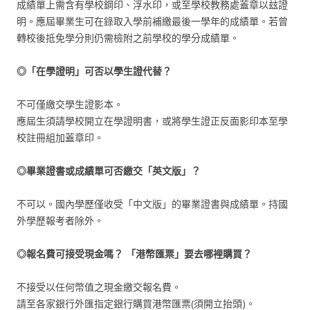
成績單上需含有學校鋼印、浮水印，或至學校教務處蓋章以玆證
明。應屆畢業生可在錄取入學前補繳最後一學年的成績單。若曾
轉校後抵免學分則仍需檢附之前學校的學分成績單。
◎「在學證明」可否以學生證代替？
不可僅繳交學生證影本。
應屆生須請學校開立在學證明書，或將學生證正反面影印本至學
校註冊組加蓋章印。
◎畢業證書或成績單可否繳交「英文版」？
不可以。國內學歷僅收受「中文版」的畢業證書與成績單。持國
外學歷報考者除外。
◎報名費可接受現金嗎？
「港幣匯票」要去哪裡購買？
不接受以任何幣值之現金繳交報名費。
請至各家銀行外匯指定銀行購買港幣匯票(須開立抬頭)。