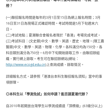
榜？
(一)聯招報名時間是每年的3月1日至15日為網上報名時間；3月
16日至31日為現場正式確認時間。考試時間是5月下旬週末六
日。
(二)考試地點；夏潮聯合會報名者限於「香港」考場完成考試。
(三)考試科目：(文史類)中文、數學、英語、歷史、地理。(理工農
醫類)中文、數學、英語、物理、化學。各科滿分均為150分，各
科目類別滿分為750分。6月中下旬開始錄取工作，由聯招辦組
織，實行網上錄取。考生可在聯招辦網站(網址：
http://www.ecogd.edu.cn
)上查詢成績、錄取情況。
詳細報名方式，請參照「港澳台本科生聯招報名須知」當中的事
項辦理。
◎本科生以「學測免試」如何申請？能否請夏潮代辦？
自2010年起開放台灣學生以學測成績達「頂標級」(63級分以上)