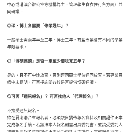
中心或港澳台辦公室等機構為主，管理學生食衣住行各方面）共
同研議。
◎碩、博士各需要「修業幾年」？
一般碩士需兩年半至三年、博士三年。有些專業會有不同的學業
年限要求。
◎「博碩連讀」是否一定至少要唸完五年？
是的，且不可中途放棄，否則連同碩士學位連同放棄。若專業目
錄中未標明，可直接詢問各校是否提供博碩連讀。
◎可否「通訊報名」？
可否找他人「代理報名」？
不接受通訊報名。
欲在夏潮聯合會報名者，必須親自攜帶報名資料及相關證件正本
完成報名手續。若無法本人報名則需出具委託書，並請受委託人
攜帶相關報名資料證件正本及受委託人之證件，完成報名程序。