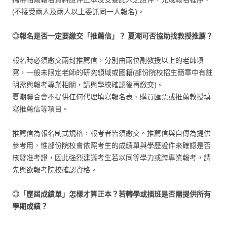
(不接受兩人及兩人以上委託同一人報名)。
◎報名是否一定要繳交「推薦信」？
夏潮可否協助找教授推薦？
報名時必須繳交兩封推薦信，分別由兩位副教授以上的老師填
寫，一般未限定老師的研究領域或國籍(部份院校招生簡章中有註
明需與報考專業相關，請與學校確認後再繳交)。
夏潮聯合會不提供任何代理填寫報名表、購買匯票或推薦教授填
寫推薦信等項目。
推薦信為報名制式規格，報考者皆須繳交。推薦信與自傳為提供
參考用，惟部份院校會依照考生的成績單與學歷證件來確認是否
核發准考證，因此強烈建議考生若以同等學力或跨專業報考，請
先與欲報考院校確認資格。
◎「歷屆成績單」怎樣才算正本？若轉學或插班是否需提供所有
學期成績？