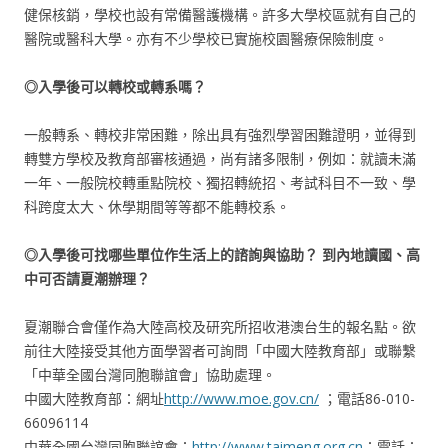
健保核銷，學校也設有常備醫護機構。許多大學校區就有自己的
醫院或醫科大學。亦有不少學校已實施校園醫療保險制度。
◎入學後可以轉校或轉系嗎？
一般轉系、轉校非常困難，除出具有強烈學習困難證明，並得到
轉雙方學校及教育部審核通過，尚有諸多限制，例如：就讀未滿
一年、一般院校轉重點院校、獨招轉統招、考試科目不一致、學
科跨度太大、休學期間等等都不能轉校系。
◎入學後可找哪些單位作生活上的諮詢與協助？
到內地讀國、高
中可否請夏潮辦理？
夏潮聯合會僅作為大陸高校及研究所招收港澳台生的報名點。欲
前往大陸接受其他方面學習者可詢問「中國大陸教育部」或聯繫
「中華全國台灣同胞聯誼會」協助處理。
中國大陸教育部：網址
http://www.moe.gov.cn/
；電話86-010-
66096114
中華全國台灣同胞聯誼會：
http://www.taimeng.org.cn
；電話：