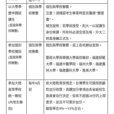
)
間不一
以大學學
個別與學
個別與學校聯繫。
歷申請
試
校聯繫
注意！須確認考生畢業時是否獲頒“雙證
讀生
書“。
(
直接與學
補充說明：若學校接受，則大一以試讀生
)
校聯繫
身份修課，所有科必須全部及格，升大二
時直接轉正式生。
參加個別
個別與學
個別與學校聯繫、或上各校網站查詢。
學校獨招
校聯繫
(
直接與學
暨南大學與華僑大學兩校聯招、福建師範
)
校聯繫
大學、福建中醫學院、福州大學、福建農
林大學、福建醫科大學、集美大學。
6
參加大陸
每年
月
依大陸教育部規定，台灣學生可適用照顧
高等學校
初
性加分政策，具體加分事項由各省級招生
20
統一聯招
委員會自行決定，但有不超過
分的上限
(
內地生聯
要求，並且不可累計加分。
)
9
15
招
錄取率在
％～
％左右。