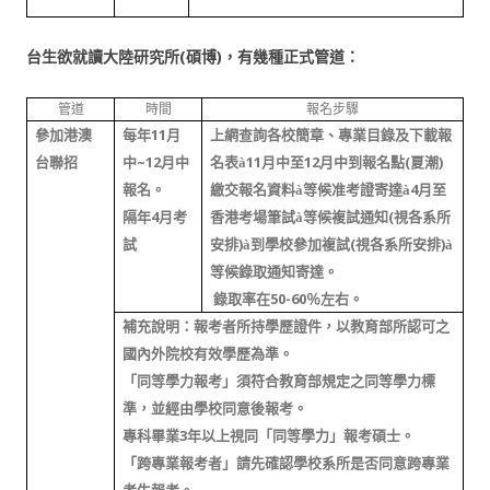
(
)
台生欲就讀大陸研究所
碩博
，有幾種正式管道：
管道
時間
報名步驟
11
參加港澳
每年
月
上網查詢各校簡章、專業目錄及下載報
~12
11
12
(
)
台聯招
中
月中
名表
à
月中至
月中到報名點
夏潮
4
報名。
繳交報名資料
à
等候准考證寄達
à
月至
4
(
隔年
月考
香港考場筆試
à
等候複試通知
視各系所
)
(
)
試
安排
à
到學校參加複試
視各系所安排
à
等候錄取通知寄達。
錄取率在5
0-60％
左右。
補充說明：報考者所持學歷證件，以教育部所認可之
國內外院校有效學歷為準。
「同等學力報考」須符合教育部規定之同等學力標
準，並經由學校同意後報考。
3
專科畢業
年以上視同「同等學力」報考碩士。
「跨專業報考者」請先確認學校系所是否同意跨專業