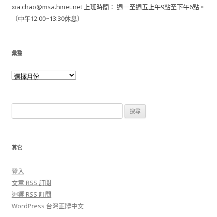
xia.chao@msa.hinet.net 上班時間： 週一至週五上午9點至下午6點。
（中午12:00~13:30休息）
彙整
搜尋關於：
其它
登入
文章
RSS
訂閱
迴響
RSS
訂閱
WordPress 台灣正體中文