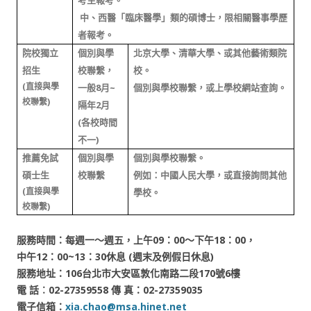
考生報考。
中、西醫「臨床醫學」類的碩博士，限相關醫事學歷
者報考。
院校獨立
個別與學
北京大學、清華大學、或其他藝術類院
招生
校聯繫，
校。
(
8
~
直接與學
一般
月
個別與學校聯繫，或上學校網站查詢。
)
校聯繫
2
隔年
月
(
各校時間
)
不一
推薦免試
個別與學
個別與學校聯繫。
碩士生
校聯繫
例如：中國人民大學，或直接詢問其他
(
直接與學
學校。
)
校聯繫
服務時間：每週一～週五，
上午09：00～下午18：00，
中午12：00~13：30休息 (週末及例假日休息)
服務地址：106台北市大安區敦化南路二段170號6樓
電 話︰02-27359558 傳 真：02-27359035
電子信箱：
xia.chao@msa.hinet.net