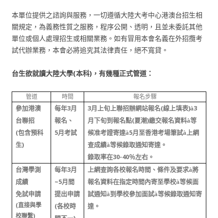
本單位提供之諮詢與服務，一切遵循大陸大考中心港澳台招生相
關規定，為義務性質之服務，程序公開、透明，且並未委託其他
單位或個人處理招生或相關業務。如有冒用本會名義在外招攬考
試代辦業務，本會必將追究其法律責任，絕不寬貸。
(
)
台生欲就讀大陸大學
本科
，有幾種正式管道：
管道
時間
報名步驟
3
3
(
)
3
參加港澳
每年
月
月上旬上聯招辦網站報名
線上填表
à
(
)
台聯招
報名
、
月下旬到報名點
夏潮
繳交報名資料
à
等
(
5
5
包含預科
月考試
候准考證寄達
à
月至香港考場筆試
à
上網
)
生
查成績
à
等候錄取通知寄達。
30-40
錄取率在
％
左右。
3
台灣學測
每年
月
上網查詢各校報名時間、條件及要求
à
將
~5
成績
月間
報名資料在指定時間內寄至學校
à
等候面
免試申請
提出申請
試通知
à
到學校參加面試
à
等候錄取通知寄
(
(
直接與學
各校時
達。
)
校聯繫