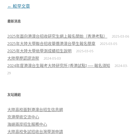
文章導航列
←
較早文章
最新消息
2025年面向港澳台招收研究生網上報名開始（香港考點）
2025-03-06
2025年大陸大學聯合招收華僑港澳台學生報名簡章
2025-03-05
2025年大陸大學依學測成績招生說明
2025-03-05
大陸學歷認證流程
2024-05-03
2024年度港澳台生報考大陸研究所 [香港試點] ── 報名須知
2024-03-
29
友站連結
大陸高校面對港澳台招生信息網
京港學術交流中心
海峽兩岸招生服務中心
大陸高校免試招收台灣學測申請