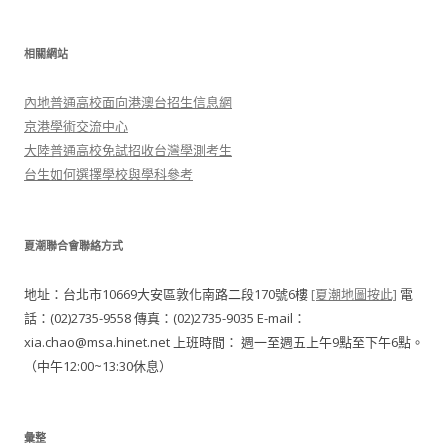
相關網站
內地普通高校面向港澳台招生信息網
京港學術交流中心
大陸普通高校免試招收台灣學測考生
台生如何選擇學校與學科參考
夏潮聯合會聯絡方式
地址：台北市10669大安區敦化南路二段170號6樓
[夏潮地圖按此]
電
話：(02)2735-9558 傳真：(02)2735-9035 E-mail：
xia.chao@msa.hinet.net 上班時間： 週一至週五上午9點至下午6點。
（中午12:00~13:30休息）
彙整