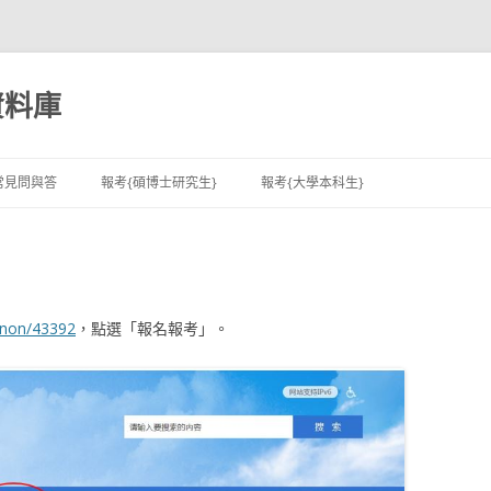
資料庫
跳至內容區
常見問與答
報考{碩博士研究生}
報考{大學本科生}
anon/43392
，點選「報名報考」。