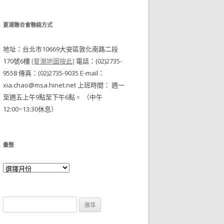
夏潮聯合會聯絡方式
地址：台北市10669大安區敦化南路二段
170號6樓
[夏潮地圖按此]
電話：(02)2735-
9558 傳真：(02)2735-9035 E-mail：
xia.chao@msa.hinet.net 上班時間： 週一
至週五上午9點至下午6點。 （中午
12:00~13:30休息）
彙整
搜尋關於：