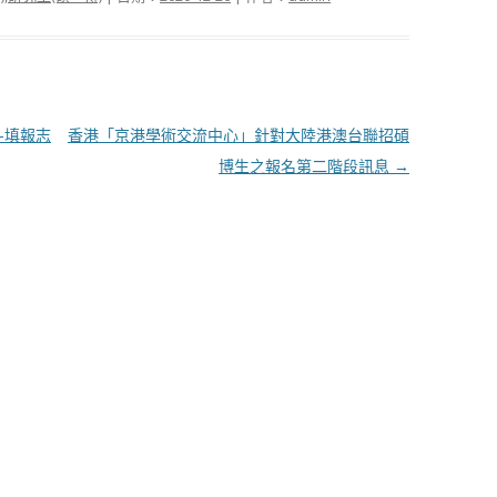
-填報志
香港「京港學術交流中心」針對大陸港澳台聯招碩
博生之報名第二階段訊息
→