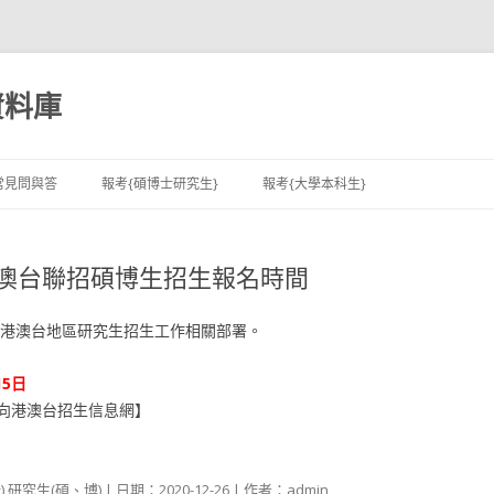
資料庫
跳至內容區
常見問與答
報考{碩博士研究生}
報考{大學本科生}
港澳台聯招碩博生招生報名時間
向港澳台地區研究生招生工作相關部署。
15日
向港澳台招生信息網】
)
,
研究生(碩、博)
| 日期：
2020-12-26
| 作者：
admin