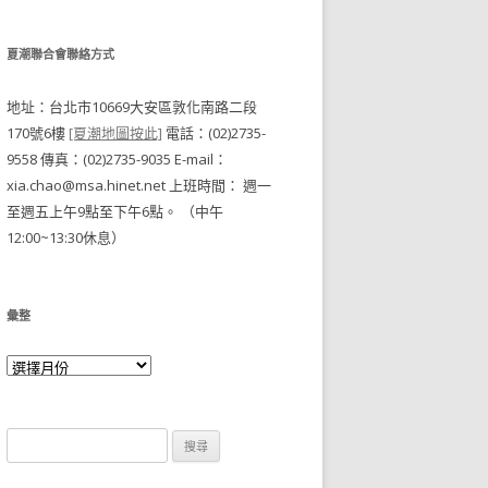
夏潮聯合會聯絡方式
地址：台北市10669大安區敦化南路二段
170號6樓
[夏潮地圖按此]
電話：(02)2735-
9558 傳真：(02)2735-9035 E-mail：
xia.chao@msa.hinet.net 上班時間： 週一
至週五上午9點至下午6點。 （中午
12:00~13:30休息）
彙整
搜尋關於：