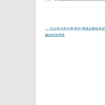
文章導航列
←
2020年大陸大學(本科)港澳台聯招考試
願說明及問答