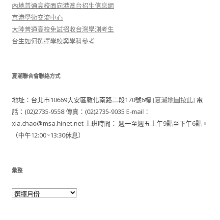
內地普通高校面向港澳台招生信息網
京港學術交流中心
大陸普通高校免試招收台灣學測考生
台生如何選擇學校與學科參考
夏潮聯合會聯絡方式
地址：台北市10669大安區敦化南路二段170號6樓
[夏潮地圖按此]
電
話：(02)2735-9558 傳真：(02)2735-9035 E-mail：
xia.chao@msa.hinet.net 上班時間： 週一至週五上午9點至下午6點。
（中午12:00~13:30休息）
彙整