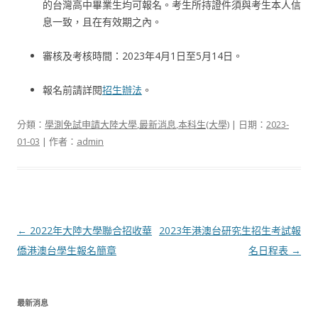
的台灣高中畢業生均可報名。考生所持證件須與考生本人信
息一致，且在有效期之內。
審核及考核時間：2023年4月1日至5月14日。
報名前請詳閱
招生辦法
。
分類：
學測免試申請大陸大學
,
最新消息
,
本科生(大學)
| 日期：
2023-
01-03
| 作者：
admin
文章導航列
←
2022年大陸大學聯合招收華
2023年港澳台研究生招生考試報
僑港澳台學生報名簡章
名日程表
→
最新消息