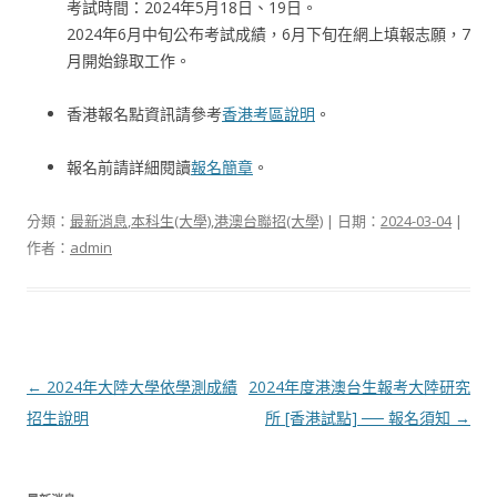
考試時間：2024年5月18日、19日。
2024年6月中旬公布考試成績，6月下旬在網上填報志願，7
月開始錄取工作。
香港報名點資訊請參考
香港考區說明
。
報名前請詳細閱讀
報名簡章
。
分類：
最新消息
,
本科生(大學)
,
港澳台聯招(大學)
| 日期：
2024-03-04
|
作者：
admin
文章導航列
←
2024年大陸大學依學測成績
2024年度港澳台生報考大陸研究
招生說明
所 [香港試點] ── 報名須知
→