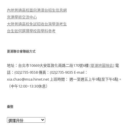
內地普通高校面向港澳台招生信息網
京港學術交流中心
大陸普通高校免試招收台灣學測考生
台生如何選擇學校與學科參考
夏潮聯合會聯絡方式
地址：台北市10669大安區敦化南路二段170號6樓
[夏潮地圖按此]
電
話：(02)2735-9558 傳真：(02)2735-9035 E-mail：
xia.chao@msa.hinet.net 上班時間： 週一至週五上午9點至下午6點。
（中午12:00~13:30休息）
彙整